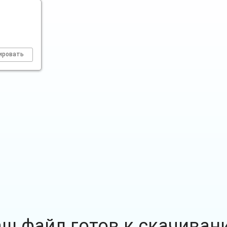
ировать
аш файл готов к скачиван